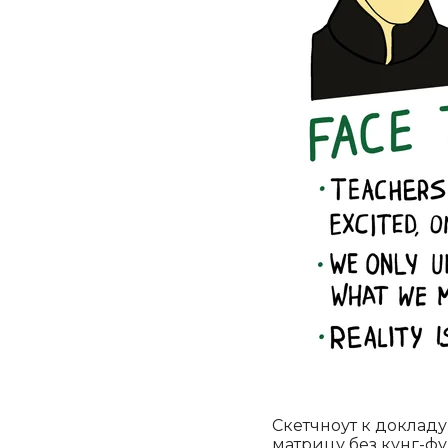
Скетчноут к докладу 
матрицу без кунг-фу